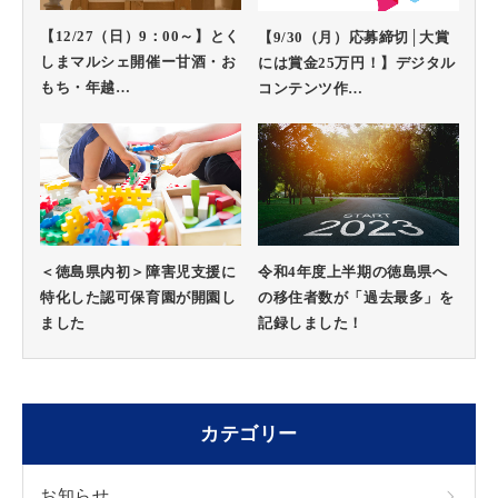
【12/27（日）9：00～】とく
【9/30（月）応募締切│大賞
しまマルシェ開催ー甘酒・お
には賞金25万円！】デジタル
もち・年越…
コンテンツ作…
＜徳島県内初＞障害児支援に
令和4年度上半期の徳島県へ
特化した認可保育園が開園し
の移住者数が「過去最多」を
ました
記録しました！
カテゴリー
お知らせ