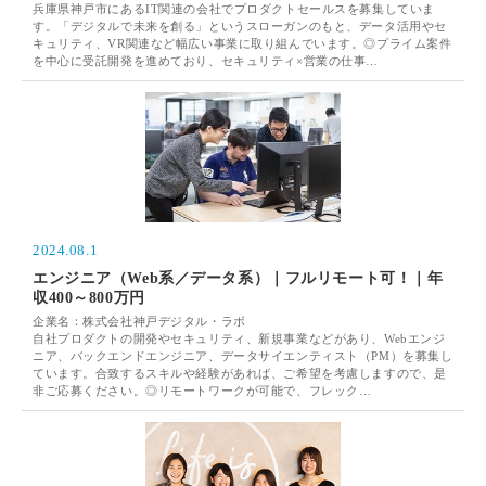
兵庫県神戸市にあるIT関連の会社でプロダクトセールスを募集していま
す。「デジタルで未来を創る」というスローガンのもと、データ活用やセ
キュリティ、VR関連など幅広い事業に取り組んでいます。◎プライム案件
を中心に受託開発を進めており、セキュリティ×営業の仕事…
2024.08.1
エンジニア（Web系／データ系）｜フルリモート可！｜年
収400～800万円
企業名：株式会社神戸デジタル・ラボ
自社プロダクトの開発やセキュリティ、新規事業などがあり、Webエンジ
ニア、バックエンドエンジニア、データサイエンティスト（PM）を募集し
ています。合致するスキルや経験があれば、ご希望を考慮しますので、是
非ご応募ください。◎リモートワークが可能で、フレック…