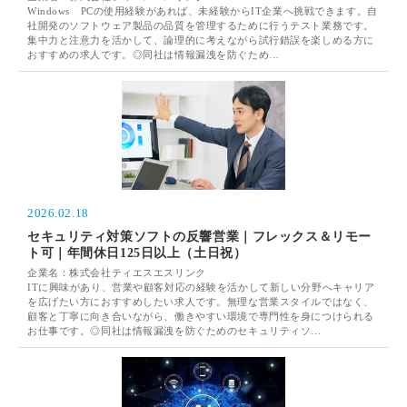
Windows PCの使用経験があれば、未経験からIT企業へ挑戦できます。自
社開発のソフトウェア製品の品質を管理するために行うテスト業務です。
集中力と注意力を活かして、論理的に考えながら試行錯誤を楽しめる方に
おすすめの求人です。◎同社は情報漏洩を防ぐため…
2026.02.18
セキュリティ対策ソフトの反響営業｜フレックス＆リモー
ト可｜年間休日125日以上（土日祝）
企業名：株式会社ティエスエスリンク
ITに興味があり、営業や顧客対応の経験を活かして新しい分野へキャリア
を広げたい方におすすめしたい求人です。無理な営業スタイルではなく、
顧客と丁寧に向き合いながら、働きやすい環境で専門性を身につけられる
お仕事です。◎同社は情報漏洩を防ぐためのセキュリティソ…