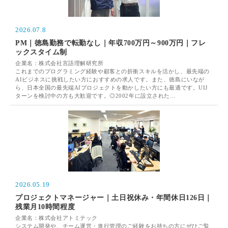
2026.07.8
PM｜徳島勤務で転勤なし｜年収700万円～900万円｜フレ
ックスタイム制
企業名：株式会社言語理解研究所
これまでのプログラミング経験や顧客との折衝スキルを活かし、最先端の
AIビジネスに挑戦したい方におすすめの求人です。また、徳島にいなが
ら、日本全国の最先端AIプロジェクトを動かしたい方にも最適です。UIJ
ターンを検討中の方も大歓迎です。◎2002年に設立された…
2026.05.19
プロジェクトマネージャー｜土日祝休み・年間休日126日｜
残業月10時間程度
企業名：株式会社アトミテック
システム開発や、チーム運営・進行管理のご経験をお持ちの方にぜひご覧