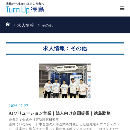
ホーム
求人情報
その他
求人情報：その他
2026.07.27
AIソリューション営業｜法人向け企画提案｜徳島勤務
企業名：株式会社言語理解研究所
徳島にいながら、日本全国の大手企業を対象とした最先端AIプロジェクト
に、提案から導入まで一貫して携われるポジションです。これまであなた