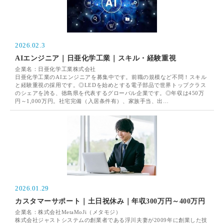
2026.02.3
AIエンジニア｜日亜化学工業｜スキル・経験重視
企業名：日亜化学工業株式会社
日亜化学工業のAIエンジニアを募集中です。前職の規模など不問！スキル
と経験重視の採用です。◎LEDを始めとする電子部品で世界トップクラス
のシェアを誇る、徳島県を代表するグローバル企業です。◎年収は450万
円～1,000万円。社宅完備（入居条件有）、家族手当、出…
2026.01.29
カスタマーサポート｜土日祝休み｜年収300万円～400万円
企業名：株式会社MetaMoJi（メタモジ）
株式会社ジャストシステムの創業者である浮川夫妻が2009年に創業した技