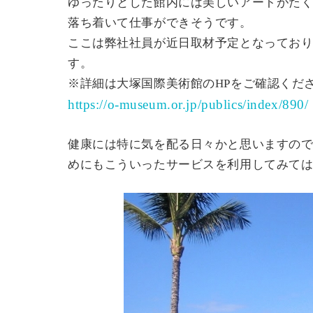
ゆったりとした館内には美しいアートがた
落ち着いて仕事ができそうです。
ここは弊社社員が近日取材予定となってお
す。
※詳細は大塚国際美術館のHPをご確認くだ
https://o-museum.or.jp/publics/index/890/
健康には特に気を配る日々かと思いますの
めにもこういったサービスを利用してみて