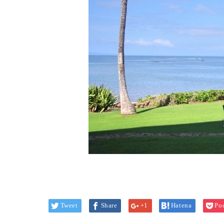
Tweet
Share
+1
Hatena
Po