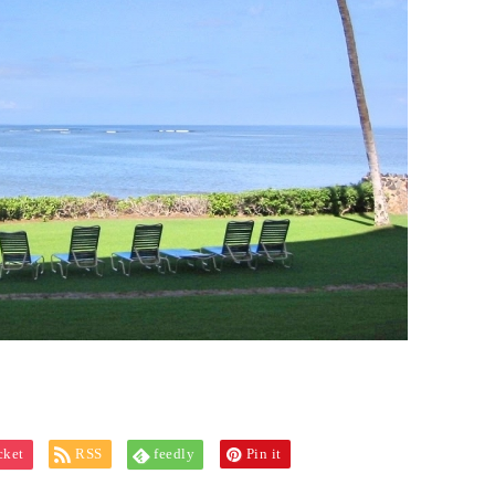
cket
RSS
feedly
Pin it