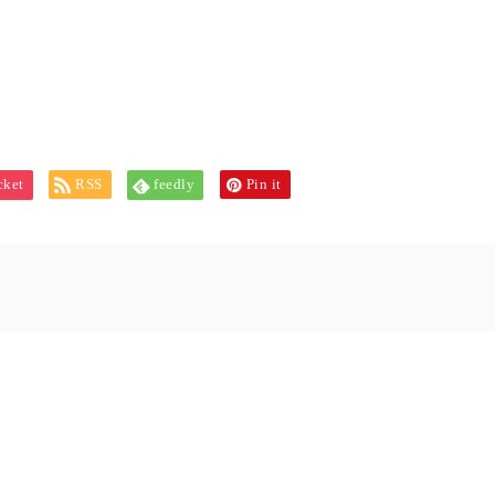
cket
RSS
feedly
Pin it