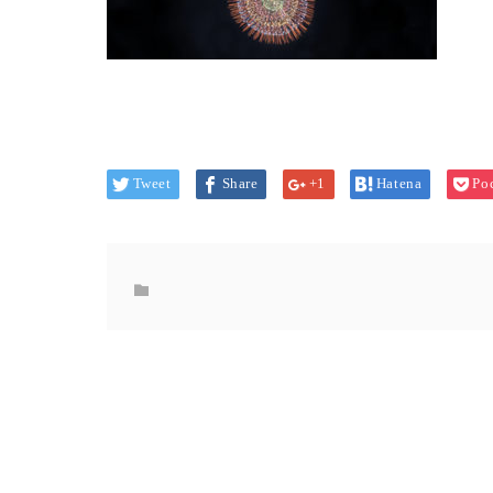
Tweet
Share
+1
Hatena
Po