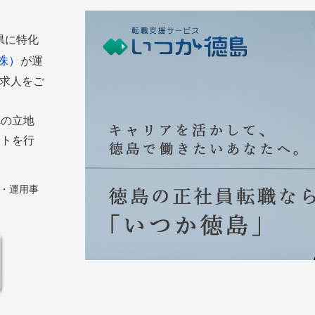
島県に特化
株）
が運
た求人をご
への立地
ートを行
築・運用事