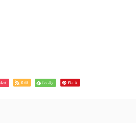
cket
RSS
feedly
Pin it