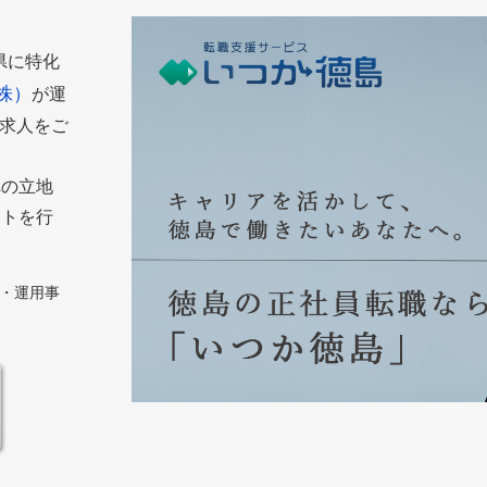
島県に特化
株）
が運
た求人をご
への立地
ートを行
築・運用事