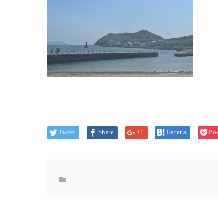
Tweet
Share
+1
Hatena
Po