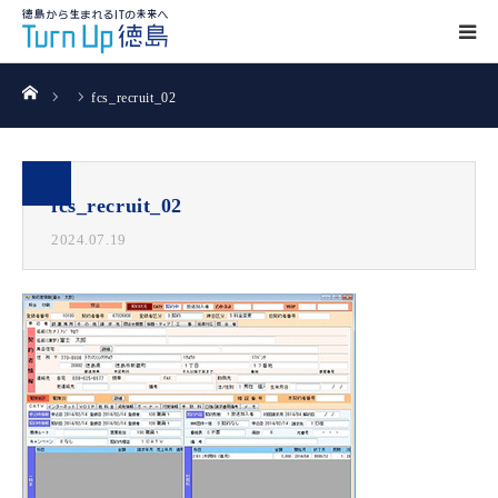
ホーム
fcs_recruit_02
fcs_recruit_02
2024.07.19