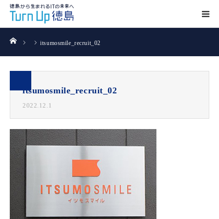
ホーム
itsumosmile_recruit_02
itsumosmile_recruit_02
2022.12.1