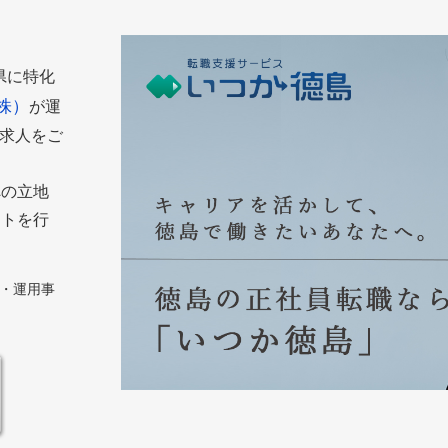
島県に特化
株）
が運
た求人をご
への立地
ートを行
築・運用事