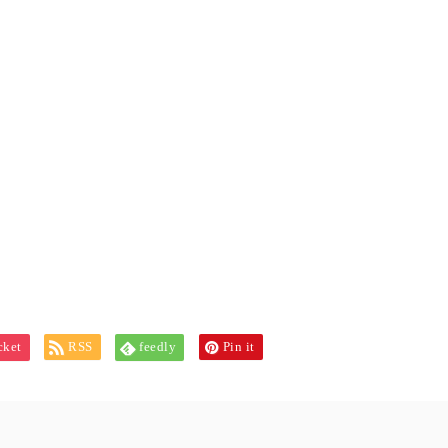
cket
RSS
feedly
Pin it