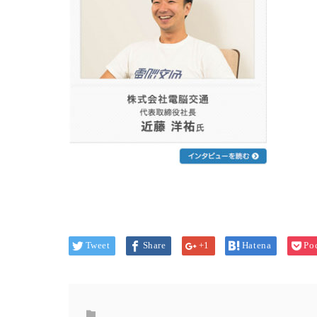
Tweet
Share
+1
Hatena
Po