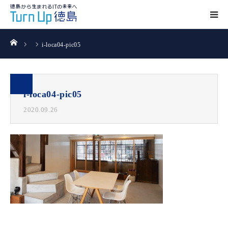
ホーム
i-loca04-pic05
i-loca04-pic05
2020.09.26