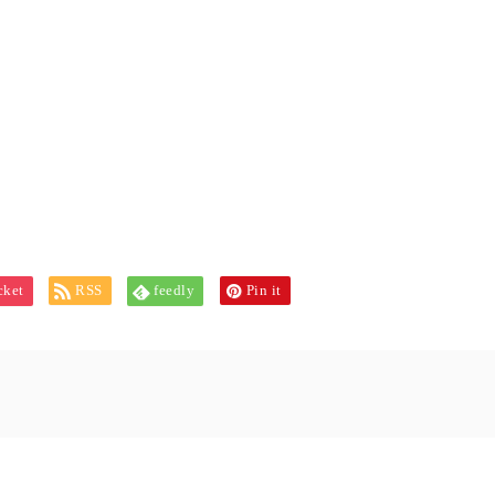
cket
RSS
feedly
Pin it