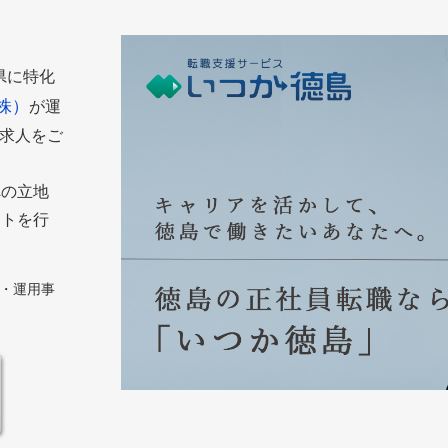
島県に特化
株）
が運
た求人をご
への立地
ートを行
築・運用事