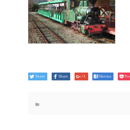
Tweet
Share
+1
Hatena
Po