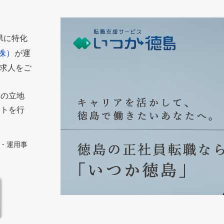
島県に特化
株）
が運
た求人をご
への立地
ートを行
築・運用事