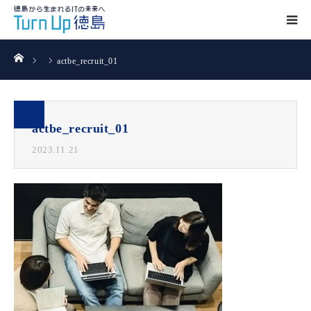
ホーム
actbe_recruit_01
actbe_recruit_01
2023.11.21