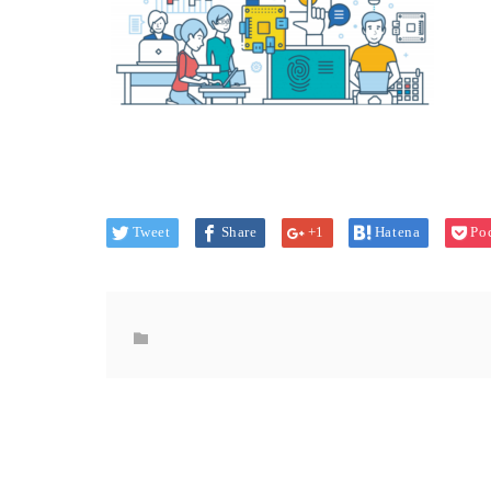
Tweet
Share
+1
Hatena
Po