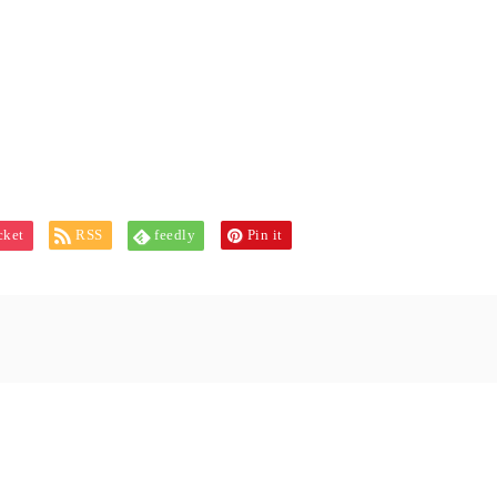
cket
RSS
feedly
Pin it