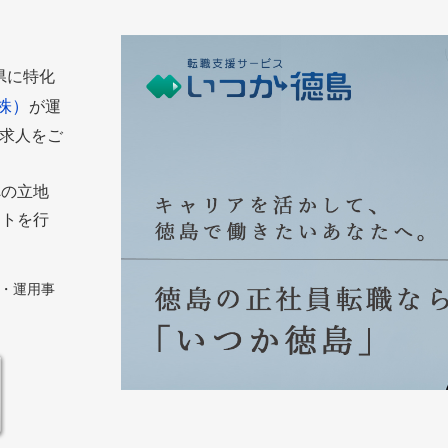
島県に特化
株）
が運
た求人をご
への立地
ートを行
築・運用事