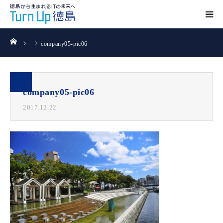
ホーム
company05-pic06
company05-pic06
2017.12.22