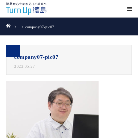
ホーム
company07-pic07
company07-pic07
2022.05.27