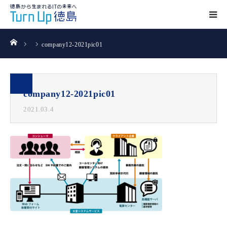
ホーム
company12-2021pic01
company12-2021pic01
2021.03.4