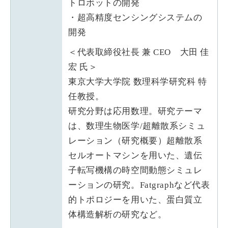
トロボットの開発
・超高精度センシングシステムの
開発
＜代表取締役社長 兼 CEO 大田 佳
宏 氏＞
東京大学大学院 数理科学研究科 特
任教授。
研究分野は応用数理。研究テーマ
は、数理生物医学/超離散系シミュ
レーション（研究概要）超離散系
セルオートマシンを用いた、遺伝
子転写機構の時空間動態シミュレ
ーションの研究。Fatgraphなど代表
的トポロジーを用いた、蛋白質立
体構造解析の研究など。