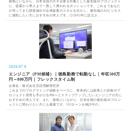
徳島にいながら、日本全国の大手企業を対象とした最先端AIプロジェクト
に、提案から導入まで一貫して携われるポジションです。これまであなた
が培ってきた課題抽出や企画提案のスキルを活かし、最先端のAIビジネス
に挑戦したい方におすすめの求人です。◎2002年に設立さ…
2026.07.8
エンジニア（PM候補）｜徳島勤務で転勤なし｜年収500万
円～800万円｜フレックスタイム制
企業名：株式会社言語理解研究所
これまでのプログラミング経験をベースに、将来的には顧客との折衝やプ
ロジェクト管理も手がけるPMへとステップアップしたいエンジニアの方に
おすすめの求人です。また、徳島にいながら、日本全国の最先端AIプロジ
ェクトに関わりたい方にも最適です。UIJターンを検討中の…