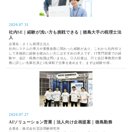
2026.07.31
社内SE｜経験が浅い方も挑戦できる｜徳島大手の税理士法
人
企業名：さくら税理士法人
社内システムの導入や業務改善に関わった経験があり、これから社内SEと
して本格的に経験を積みたい方におすすめの求人です。IT専門部署での経
験や、会計・税務の知識は問いません。◎入社後は、ITと会計事務所の業
務に詳しい先輩社員と2名体制で仕事を進めます。まずは経験や得…
2026.07.27
AIソリューション営業｜法人向け企画提案｜徳島勤務
企業名：株式会社言語理解研究所