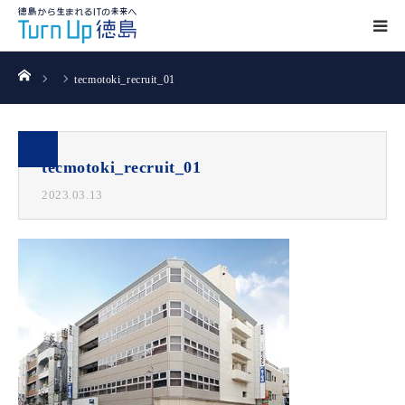
ホーム
tecmotoki_recruit_01
tecmotoki_recruit_01
2023.03.13